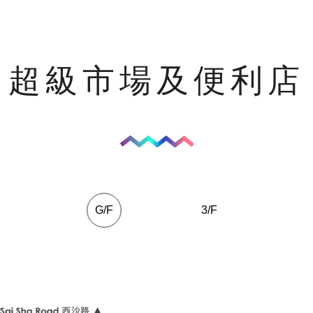
超級市場及便利店
G/F
3/F